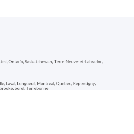
html
,
Ontario
,
Saskatchewan
,
Terre-Neuve-et-Labrador
,
lle
,
Laval
,
Longueuil
,
Montreal
,
Quebec
,
Repentigny
,
brooke
,
Sorel
,
Terrebonne
,
Low
,
Lebel-Sur-Quévillon
,
Grande Prairie
,
Wedgeport
,