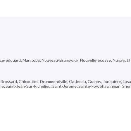
nce-édouard
,
Manitoba
,
Nouveau-Brunswick
,
Nouvelle-écosse
,
Nunavut.
,
Brossard
,
Chicoutimi
,
Drummondville
,
Gatineau
,
Granby
,
Jonquière
,
Lasa
he
,
Saint-Jean-Sur-Richelieu
,
Saint-Jerome
,
Sainte-Foy
,
Shawinigan
,
Sher
,
Deerbrook
,
Ste. Rose Du Lac
,
Hanover
,
Goldboro
,
Fort St. James
,
Killam
ee
,
Tingwick
,
Rocanville
,
Hearst
,
Bonsecours
,
Arborg