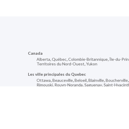
Canada
Alberta
,
Québec
,
Colombie-Britannique
,
Île-du-Pri
Territoires du Nord-Ouest
,
Yukon
Les ville principales du Quebec
Ottawa
,
Beauceville
,
Beloeil
,
Blainville
,
Boucherville
Rimouski
,
Rouyn-Noranda
,
Saguenay
,
Saint-Hyacint
Plus de villes pour
Borden
,
Cessford
,
Hochelaga-Maisonneuve
,
Gilford
Buissons
,
Sudbury
,
Nelson
,
Umiujaq
,
Perth
,
Mooson