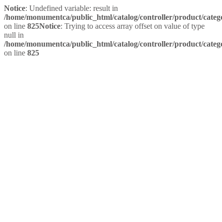
Notice
: Undefined variable: result in
/home/monumentca/public_html/catalog/controller/product/categ
on line
825
Notice
: Trying to access array offset on value of type
null in
/home/monumentca/public_html/catalog/controller/product/categ
on line
825
Téléphone: 888-480-2556
Français
Français
English
Compte
S’inscrire
Se connecter
Liste de souhaits (0)
Français
Français
English
Sign In
Join for Free
MENU