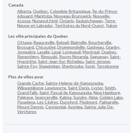
Canada
Alberta
,
Québec
,
Colombie-Britannique
,
Île-du-Prince-
édouard
,
Manitoba
,
Nouveau-Brunswick
,
Nouvelle-
écosse
,
Nunavut.html
,
Ontario
,
Saskatchewan
,
Terre-
Neuve-et-Labrador
,
Territoires du Nord-Ouest
,
Yukon
Les ville principales du Quebec
Ottawa
,
Beauceville
,
Beloeil
,
Blainville
,
Boucherville
,
Brossard
,
Chicoutimi
,
Drummondville
,
Gatineau
,
Granby
,
Jonquière
,
Lasalle
,
Laval
,
Longueuil
,
Montreal
,
Quebec
,
Repentigny
,
Rimouski
,
Rouyn-Noranda
,
Saguenay
,
Saint-
Hyacinthe
,
Saint-Jean-Sur-Richelieu
,
Saint-Jerome
,
Sainte-Foy
,
Shawinigan
,
Sherbrooke
,
Sorel
,
Terrebonne
Plus de villes pour
Grande Cache
,
Sainte-Helene-de-Kamouraska
,
Wikwemikong
,
Lewisporte
,
Saint-Denis
,
Lyster
,
Smith
,
Grand Falls
,
Saint-Pascal de Kamouraska
,
New Hamburg
,
Palgrave
,
Spencerville
,
Kakisa
,
Sundre
,
Alma
,
Golden Lake
,
Pasadena
,
Les Cèdres
,
Dunsford
,
Piedmont
,
Palmarolle
,
Mount Dennis
,
Centennial
,
Avonlea
,
Sainte-Julie-De-
Vercheres