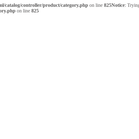
/catalog/controller/product/category.php
on line
825
Notice
: Tryin
ory.php
on line
825