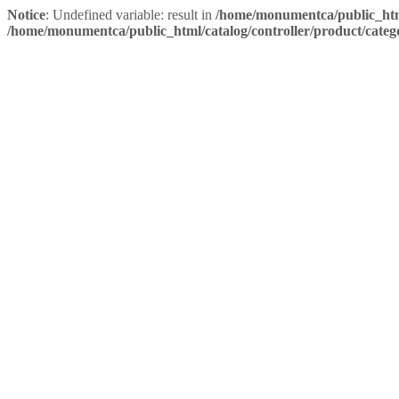
Notice
: Undefined variable: result in
/home/monumentca/public_html
/home/monumentca/public_html/catalog/controller/product/categ
Téléphone: 888-480-2556
Français
Français
English
Compte
S’inscrire
Se connecter
Liste de souhaits (0)
Français
Français
English
Sign In
Join for Free
MENU
Accueil
+