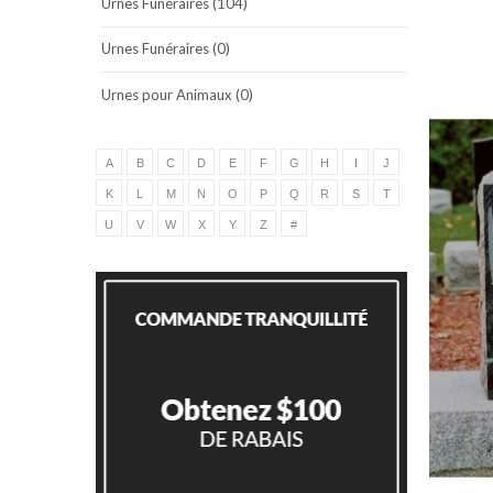
Urnes Funéraires (104)
Urnes Funéraires (0)
Urnes pour Animaux (0)
A
B
C
D
E
F
G
H
I
J
K
L
M
N
O
P
Q
R
S
T
U
V
W
X
Y
Z
#