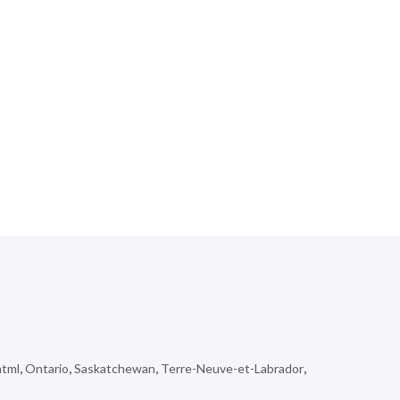
html
,
Ontario
,
Saskatchewan
,
Terre-Neuve-et-Labrador
,