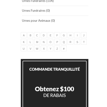
Urnes Funéraires (104)
Urnes Funéraires (0)
Urnes pour Animaux (0)
A
B
C
D
E
F
G
H
I
J
K
L
M
N
O
P
Q
R
S
T
U
V
W
X
Y
Z
#