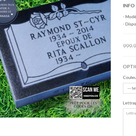
INFO
- Modè
- Dispo
999.
OPTI
Coule
Lettra