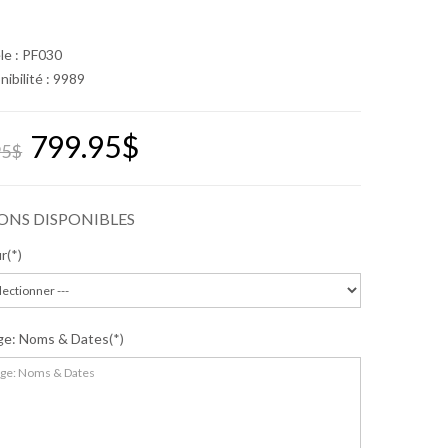
le : PF030
nibilité :
9989
799.95$
95$
ONS DISPONIBLES
ur
ge: Noms & Dates