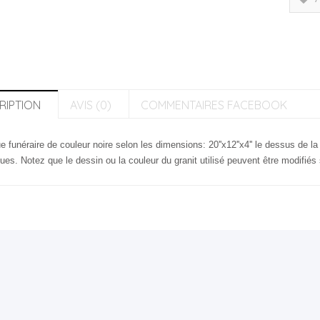
RIPTION
AVIS (0)
COMMENTAIRES FACEBOOK
e funéraire de couleur noire selon les dimensions: 20''x12''x4'' le dessus de la
ques. Notez que le dessin ou la couleur du granit utilisé peuvent être modifié