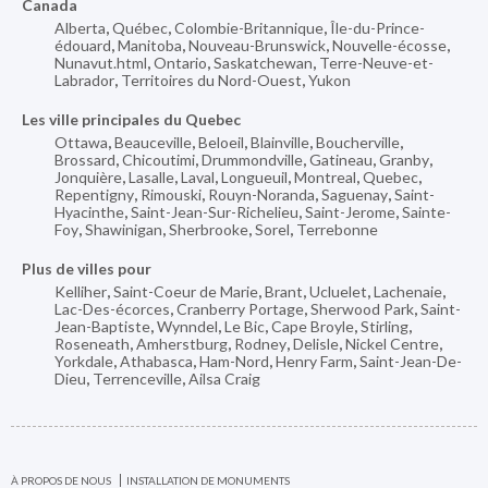
Canada
Alberta
,
Québec
,
Colombie-Britannique
,
Île-du-Prince-
édouard
,
Manitoba
,
Nouveau-Brunswick
,
Nouvelle-écosse
,
Nunavut.html
,
Ontario
,
Saskatchewan
,
Terre-Neuve-et-
Labrador
,
Territoires du Nord-Ouest
,
Yukon
Les ville principales du Quebec
Ottawa
,
Beauceville
,
Beloeil
,
Blainville
,
Boucherville
,
Brossard
,
Chicoutimi
,
Drummondville
,
Gatineau
,
Granby
,
Jonquière
,
Lasalle
,
Laval
,
Longueuil
,
Montreal
,
Quebec
,
Repentigny
,
Rimouski
,
Rouyn-Noranda
,
Saguenay
,
Saint-
Hyacinthe
,
Saint-Jean-Sur-Richelieu
,
Saint-Jerome
,
Sainte-
Foy
,
Shawinigan
,
Sherbrooke
,
Sorel
,
Terrebonne
Plus de villes pour
Kelliher
,
Saint-Coeur de Marie
,
Brant
,
Ucluelet
,
Lachenaie
,
Lac-Des-écorces
,
Cranberry Portage
,
Sherwood Park
,
Saint-
Jean-Baptiste
,
Wynndel
,
Le Bic
,
Cape Broyle
,
Stirling
,
Roseneath
,
Amherstburg
,
Rodney
,
Delisle
,
Nickel Centre
,
Yorkdale
,
Athabasca
,
Ham-Nord
,
Henry Farm
,
Saint-Jean-De-
Dieu
,
Terrenceville
,
Ailsa Craig
À PROPOS DE NOUS
INSTALLATION DE MONUMENTS