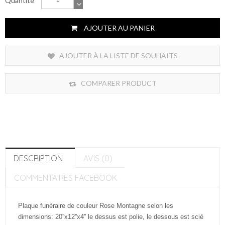
Quantité
AJOUTER AU PANIER
AJOUTER À LA LISTE DE SOUHAITS
COMPARER PRODUCT
DESCRIPTION
AVIS (0)
COMMENTAIRES FACEBOOK
Plaque funéraire de couleur Rose Montagne selon les
dimensions: 20''x12''x4'' le dessus est polie, le dessous est scié