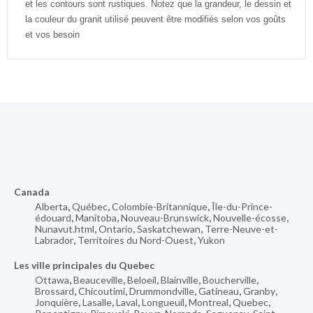
et les contours sont rustiques. Notez que la grandeur, le dessin et
la couleur du granit utilisé peuvent être modifiés selon vos goûts
et vos besoin
Canada
Alberta
,
Québec
,
Colombie-Britannique
,
Île-du-Prince-
édouard
,
Manitoba
,
Nouveau-Brunswick
,
Nouvelle-écosse
,
Nunavut.html
,
Ontario
,
Saskatchewan
,
Terre-Neuve-et-
Labrador
,
Territoires du Nord-Ouest
,
Yukon
Les ville principales du Quebec
Ottawa
,
Beauceville
,
Beloeil
,
Blainville
,
Boucherville
,
Brossard
,
Chicoutimi
,
Drummondville
,
Gatineau
,
Granby
,
Jonquière
,
Lasalle
,
Laval
,
Longueuil
,
Montreal
,
Quebec
,