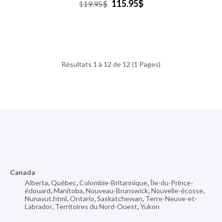
115.95$
119.95$
Résultats 1 à 12 de 12 (1 Pages)
Canada
Alberta
,
Québec
,
Colombie-Britannique
,
Île-du-Prince-
édouard
,
Manitoba
,
Nouveau-Brunswick
,
Nouvelle-écosse
,
Nunavut.html
,
Ontario
,
Saskatchewan
,
Terre-Neuve-et-
Labrador
,
Territoires du Nord-Ouest
,
Yukon