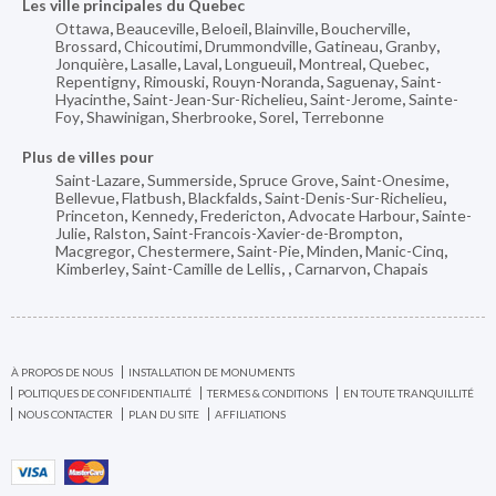
Les ville principales du Quebec
Ottawa
,
Beauceville
,
Beloeil
,
Blainville
,
Boucherville
,
Brossard
,
Chicoutimi
,
Drummondville
,
Gatineau
,
Granby
,
Jonquière
,
Lasalle
,
Laval
,
Longueuil
,
Montreal
,
Quebec
,
Repentigny
,
Rimouski
,
Rouyn-Noranda
,
Saguenay
,
Saint-
Hyacinthe
,
Saint-Jean-Sur-Richelieu
,
Saint-Jerome
,
Sainte-
Foy
,
Shawinigan
,
Sherbrooke
,
Sorel
,
Terrebonne
Plus de villes pour
Saint-Lazare
,
Summerside
,
Spruce Grove
,
Saint-Onesime
,
Bellevue
,
Flatbush
,
Blackfalds
,
Saint-Denis-Sur-Richelieu
,
Princeton
,
Kennedy
,
Fredericton
,
Advocate Harbour
,
Sainte-
Julie
,
Ralston
,
Saint-Francois-Xavier-de-Brompton
,
Macgregor
,
Chestermere
,
Saint-Pie
,
Minden
,
Manic-Cinq
,
Kimberley
,
Saint-Camille de Lellis
,
,
Carnarvon
,
Chapais
À PROPOS DE NOUS
INSTALLATION DE MONUMENTS
POLITIQUES DE CONFIDENTIALITÉ
TERMES & CONDITIONS
EN TOUTE TRANQUILLITÉ
NOUS CONTACTER
PLAN DU SITE
AFFILIATIONS