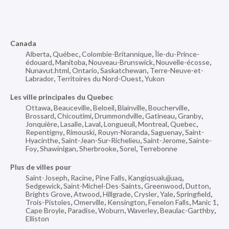
Canada
Alberta
,
Québec
,
Colombie-Britannique
,
Île-du-Prince-
édouard
,
Manitoba
,
Nouveau-Brunswick
,
Nouvelle-écosse
,
Nunavut.html
,
Ontario
,
Saskatchewan
,
Terre-Neuve-et-
Labrador
,
Territoires du Nord-Ouest
,
Yukon
Les ville principales du Quebec
Ottawa
,
Beauceville
,
Beloeil
,
Blainville
,
Boucherville
,
Brossard
,
Chicoutimi
,
Drummondville
,
Gatineau
,
Granby
,
Jonquière
,
Lasalle
,
Laval
,
Longueuil
,
Montreal
,
Quebec
,
Repentigny
,
Rimouski
,
Rouyn-Noranda
,
Saguenay
,
Saint-
Hyacinthe
,
Saint-Jean-Sur-Richelieu
,
Saint-Jerome
,
Sainte-
Foy
,
Shawinigan
,
Sherbrooke
,
Sorel
,
Terrebonne
Plus de villes pour
Saint-Joseph
,
Racine
,
Pine Falls
,
Kangiqsualujjuaq
,
Sedgewick
,
Saint-Michel-Des-Saints
,
Greenwood
,
Dutton
,
Brights Grove
,
Atwood
,
Hillgrade
,
Crysler
,
Yale
,
Springfield
,
Trois-Pistoles
,
Omerville
,
Kensington
,
Fenelon Falls
,
Manic 1
,
Cape Broyle
,
Paradise
,
Woburn
,
Waverley
,
Beaulac-Garthby
,
Elliston