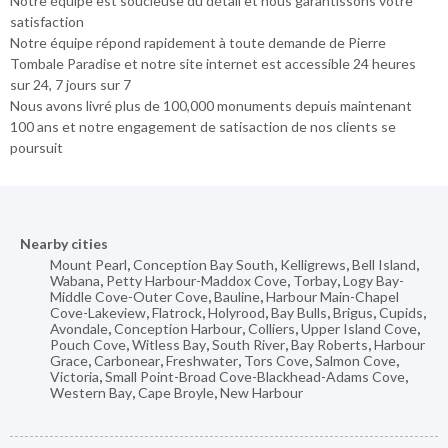
Notre équipe est soucieuse du détail et nous garantissons votre
satisfaction
Notre équipe répond rapidement à toute demande de Pierre
Tombale Paradise et notre site internet est accessible 24 heures
sur 24, 7 jours sur 7
Nous avons livré plus de 100,000 monuments depuis maintenant
100 ans et notre engagement de satisaction de nos clients se
poursuit
Nearby cities
Mount Pearl
,
Conception Bay South
,
Kelligrews
,
Bell Island
,
Wabana
,
Petty Harbour-Maddox Cove
,
Torbay
,
Logy Bay-
Middle Cove-Outer Cove
,
Bauline
,
Harbour Main-Chapel
Cove-Lakeview
,
Flatrock
,
Holyrood
,
Bay Bulls
,
Brigus
,
Cupids
,
Avondale
,
Conception Harbour
,
Colliers
,
Upper Island Cove
,
Pouch Cove
,
Witless Bay
,
South River
,
Bay Roberts
,
Harbour
Grace
,
Carbonear
,
Freshwater
,
Tors Cove
,
Salmon Cove
,
Victoria
,
Small Point-Broad Cove-Blackhead-Adams Cove
,
Western Bay
,
Cape Broyle
,
New Harbour