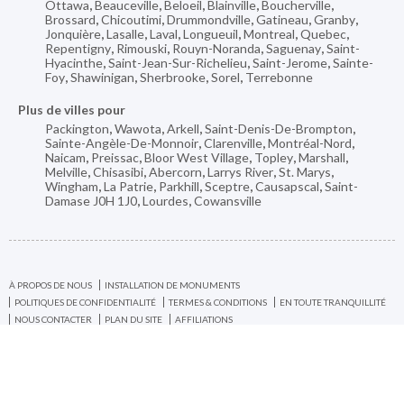
Ottawa
,
Beauceville
,
Beloeil
,
Blainville
,
Boucherville
,
Brossard
,
Chicoutimi
,
Drummondville
,
Gatineau
,
Granby
,
Jonquière
,
Lasalle
,
Laval
,
Longueuil
,
Montreal
,
Quebec
,
Repentigny
,
Rimouski
,
Rouyn-Noranda
,
Saguenay
,
Saint-
Hyacinthe
,
Saint-Jean-Sur-Richelieu
,
Saint-Jerome
,
Sainte-
Foy
,
Shawinigan
,
Sherbrooke
,
Sorel
,
Terrebonne
Plus de villes pour
Packington
,
Wawota
,
Arkell
,
Saint-Denis-De-Brompton
,
Sainte-Angèle-De-Monnoir
,
Clarenville
,
Montréal-Nord
,
Naicam
,
Preissac
,
Bloor West Village
,
Topley
,
Marshall
,
Melville
,
Chisasibi
,
Abercorn
,
Larrys River
,
St. Marys
,
Wingham
,
La Patrie
,
Parkhill
,
Sceptre
,
Causapscal
,
Saint-
Damase J0H 1J0
,
Lourdes
,
Cowansville
À PROPOS DE NOUS
INSTALLATION DE MONUMENTS
POLITIQUES DE CONFIDENTIALITÉ
TERMES & CONDITIONS
EN TOUTE TRANQUILLITÉ
NOUS CONTACTER
PLAN DU SITE
AFFILIATIONS