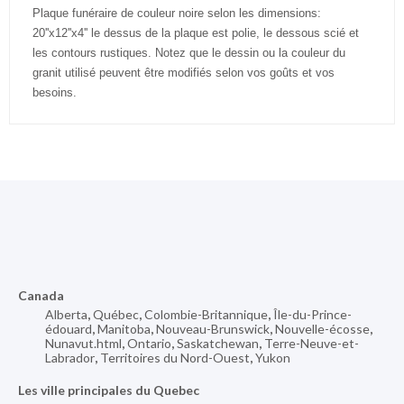
Plaque funéraire de couleur noire selon les dimensions:
20''x12''x4'' le dessus de la plaque est polie, le dessous scié et
les contours rustiques. Notez que le dessin ou la couleur du
granit utilisé peuvent être modifiés selon vos goûts et vos
besoins.
Canada
Alberta
,
Québec
,
Colombie-Britannique
,
Île-du-Prince-
édouard
,
Manitoba
,
Nouveau-Brunswick
,
Nouvelle-écosse
,
Nunavut.html
,
Ontario
,
Saskatchewan
,
Terre-Neuve-et-
Labrador
,
Territoires du Nord-Ouest
,
Yukon
Les ville principales du Quebec