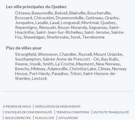
Les ville principales du Quebec
Ottawa
,
Beauceville
,
Beloeil
,
Blainville
,
Boucherville
,
Brossard
,
Chicoutimi
,
Drummondville
,
Gatineau
,
Granby
,
Jonquière
,
Lasalle
,
Laval
,
Longueuil
,
Montreal
,
Quebec
,
Repentigny
,
Rimouski
,
Rouyn-Noranda
,
Saguenay
,
Saint-
Hyacinthe
,
Saint-Jean-Sur-Richelieu
,
Saint-Jerome
,
Sainte-
Foy
,
Shawinigan
,
Sherbrooke
,
Sorel
,
Terrebonne
Plus de villes pour
Strongfield
,
Wonowon
,
Chandler
,
Russell
,
Mount Uniacke
,
Southampton
,
Sainte-Anne de Prescott - On
,
Bay Bulls
,
Keene
,
Inuvik
,
Smith
,
La Croche
,
Maymont
,
New Norway
,
Beechy
,
Midway
,
Adamsville
,
Christina Lake
,
Climax
,
Norway
House
,
Port Hardy
,
Paradise
,
Triton
,
Saint-Honore-de-
Shenley
,
Lestock
À PROPOS DE NOUS
INSTALLATION DE MONUMENTS
POLITIQUES DE CONFIDENTIALITÉ
TERMES & CONDITIONS
EN TOUTE TRANQUILLITÉ
NOUS CONTACTER
PLAN DU SITE
AFFILIATIONS