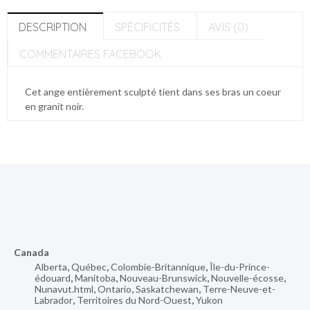
DESCRIPTION
SPÉCIFICITÉS
AVIS (0)
COMMENTAIRES FACEBOOK
Cet ange entièrement sculpté tient dans ses bras un coeur
en granit noir.
Canada
Alberta
,
Québec
,
Colombie-Britannique
,
Île-du-Prince-
édouard
,
Manitoba
,
Nouveau-Brunswick
,
Nouvelle-écosse
,
Nunavut.html
,
Ontario
,
Saskatchewan
,
Terre-Neuve-et-
Labrador
,
Territoires du Nord-Ouest
,
Yukon