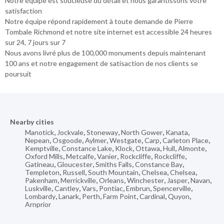
Notre équipe est soucieuse du détail et nous garantissons votre
satisfaction
Notre équipe répond rapidement à toute demande de Pierre
Tombale Richmond et notre site internet est accessible 24 heures
sur 24, 7 jours sur 7
Nous avons livré plus de 100,000 monuments depuis maintenant
100 ans et notre engagement de satisaction de nos clients se
poursuit
Nearby cities
Manotick
,
Jockvale
,
Stoneway
,
North Gower
,
Kanata
,
Nepean
,
Osgoode
,
Aylmer
,
Westgate
,
Carp
,
Carleton Place
,
Kemptville
,
Constance Lake
,
Klock
,
Ottawa
,
Hull
,
Almonte
,
Oxford Mills
,
Metcalfe
,
Vanier
,
Rockcliffe
,
Rockcliffe
,
Gatineau
,
Gloucester
,
Smiths Falls
,
Constance Bay
,
Templeton
,
Russell
,
South Mountain
,
Chelsea
,
Chelsea
,
Pakenham
,
Merrickville
,
Orleans
,
Winchester
,
Jasper
,
Navan
,
Luskville
,
Cantley
,
Vars
,
Pontiac
,
Embrun
,
Spencerville
,
Lombardy
,
Lanark
,
Perth
,
Farm Point
,
Cardinal
,
Quyon
,
Arnprior