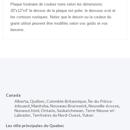
Plaque funéraire de couleur noire selon les dimensions:
20''x12''x4'' le dessus de la plaque est polie, le dessous scié et
les contours rustiques. Notez que le dessin ou la couleur du
granit utilisé peuvent être modifiés selon vos goûts et vos
besoins.
Canada
Alberta
,
Québec
,
Colombie-Britannique
,
Île-du-Prince-
édouard
,
Manitoba
,
Nouveau-Brunswick
,
Nouvelle-écosse
,
Nunavut.html
,
Ontario
,
Saskatchewan
,
Terre-Neuve-et-
Labrador
,
Territoires du Nord-Ouest
,
Yukon
Les ville principales du Quebec