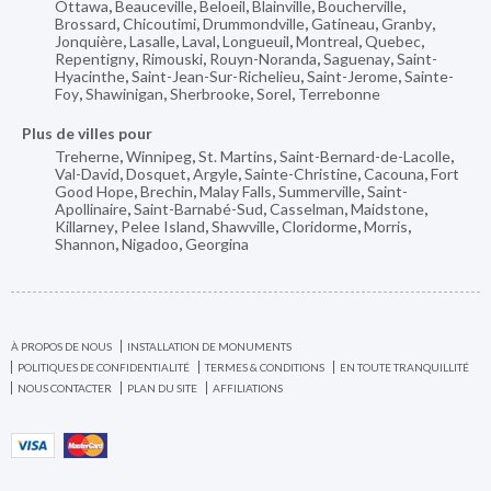
Ottawa
,
Beauceville
,
Beloeil
,
Blainville
,
Boucherville
,
Brossard
,
Chicoutimi
,
Drummondville
,
Gatineau
,
Granby
,
Jonquière
,
Lasalle
,
Laval
,
Longueuil
,
Montreal
,
Quebec
,
Repentigny
,
Rimouski
,
Rouyn-Noranda
,
Saguenay
,
Saint-
Hyacinthe
,
Saint-Jean-Sur-Richelieu
,
Saint-Jerome
,
Sainte-
Foy
,
Shawinigan
,
Sherbrooke
,
Sorel
,
Terrebonne
Plus de villes pour
Treherne
,
Winnipeg
,
St. Martins
,
Saint-Bernard-de-Lacolle
,
Val-David
,
Dosquet
,
Argyle
,
Sainte-Christine
,
Cacouna
,
Fort
Good Hope
,
Brechin
,
Malay Falls
,
Summerville
,
Saint-
Apollinaire
,
Saint-Barnabé-Sud
,
Casselman
,
Maidstone
,
Killarney
,
Pelee Island
,
Shawville
,
Cloridorme
,
Morris
,
Shannon
,
Nigadoo
,
Georgina
À PROPOS DE NOUS
INSTALLATION DE MONUMENTS
POLITIQUES DE CONFIDENTIALITÉ
TERMES & CONDITIONS
EN TOUTE TRANQUILLITÉ
NOUS CONTACTER
PLAN DU SITE
AFFILIATIONS