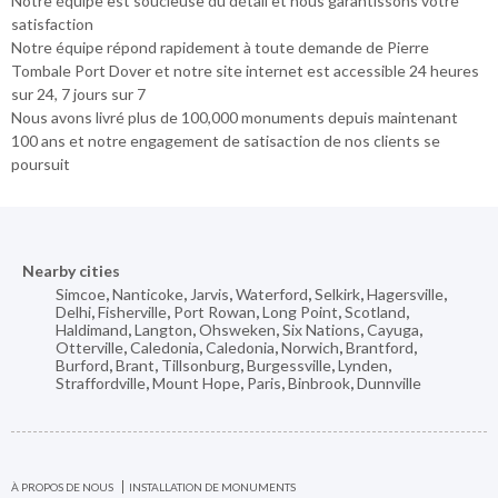
Notre équipe est soucieuse du détail et nous garantissons votre
satisfaction
Notre équipe répond rapidement à toute demande de Pierre
Tombale Port Dover et notre site internet est accessible 24 heures
sur 24, 7 jours sur 7
Nous avons livré plus de 100,000 monuments depuis maintenant
100 ans et notre engagement de satisaction de nos clients se
poursuit
Nearby cities
Simcoe
,
Nanticoke
,
Jarvis
,
Waterford
,
Selkirk
,
Hagersville
,
Delhi
,
Fisherville
,
Port Rowan
,
Long Point
,
Scotland
,
Haldimand
,
Langton
,
Ohsweken
,
Six Nations
,
Cayuga
,
Otterville
,
Caledonia
,
Caledonia
,
Norwich
,
Brantford
,
Burford
,
Brant
,
Tillsonburg
,
Burgessville
,
Lynden
,
Straffordville
,
Mount Hope
,
Paris
,
Binbrook
,
Dunnville
À PROPOS DE NOUS
INSTALLATION DE MONUMENTS