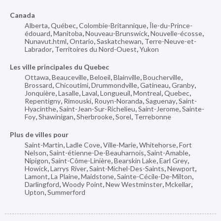
Canada
Alberta
,
Québec
,
Colombie-Britannique
,
Île-du-Prince-
édouard
,
Manitoba
,
Nouveau-Brunswick
,
Nouvelle-écosse
,
Nunavut.html
,
Ontario
,
Saskatchewan
,
Terre-Neuve-et-
Labrador
,
Territoires du Nord-Ouest
,
Yukon
Les ville principales du Quebec
Ottawa
,
Beauceville
,
Beloeil
,
Blainville
,
Boucherville
,
Brossard
,
Chicoutimi
,
Drummondville
,
Gatineau
,
Granby
,
Jonquière
,
Lasalle
,
Laval
,
Longueuil
,
Montreal
,
Quebec
,
Repentigny
,
Rimouski
,
Rouyn-Noranda
,
Saguenay
,
Saint-
Hyacinthe
,
Saint-Jean-Sur-Richelieu
,
Saint-Jerome
,
Sainte-
Foy
,
Shawinigan
,
Sherbrooke
,
Sorel
,
Terrebonne
Plus de villes pour
Saint-Martin
,
Ladle Cove
,
Ville-Marie
,
Whitehorse
,
Fort
Nelson
,
Saint-étienne-De-Beauharnois
,
Saint-Amable
,
Nipigon
,
Saint-Côme-Linière
,
Bearskin Lake
,
Earl Grey
,
Howick
,
Larrys River
,
Saint-Michel-Des-Saints
,
Newport
,
Lamont
,
La Plaine
,
Maidstone
,
Sainte-Cécile-De-Milton
,
Darlingford
,
Woody Point
,
New Westminster
,
Mckellar
,
Upton
,
Summerford