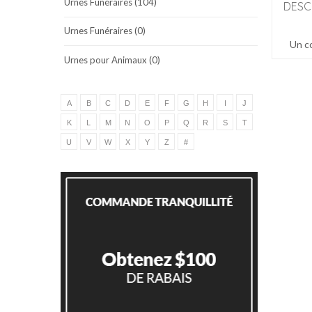
Urnes Funéraires (104)
DESC
Urnes Funéraires (0)
Un co
Urnes pour Animaux (0)
A
B
C
D
E
F
G
H
I
J
K
L
M
N
O
P
Q
R
S
T
U
V
W
X
Y
Z
#