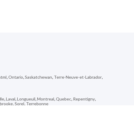
html
,
Ontario
,
Saskatchewan
,
Terre-Neuve-et-Labrador
,
lle
,
Laval
,
Longueuil
,
Montreal
,
Quebec
,
Repentigny
,
brooke
,
Sorel
,
Terrebonne
age
,
Richmond
,
Saint-Anne-de-la-Rochelle
,
Lac La Biche
,
sidore
,
Drumbo
,
Junction Area