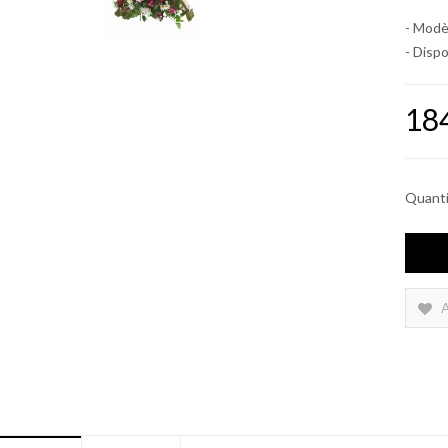
- Modè
- Dispo
18
Quant
A