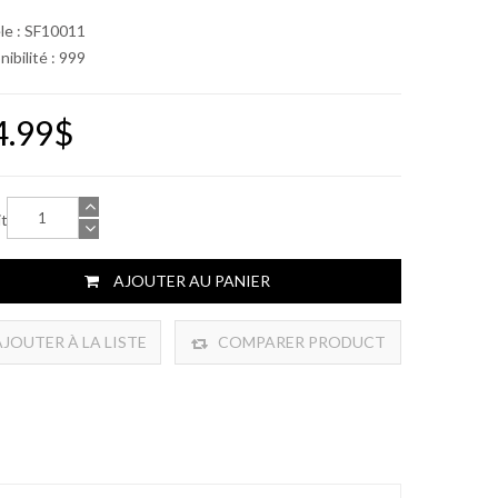
le : SF10011
nibilité :
999
4.99$
ité
AJOUTER AU PANIER
JOUTER À LA LISTE
COMPARER PRODUCT
DE SOUHAITS