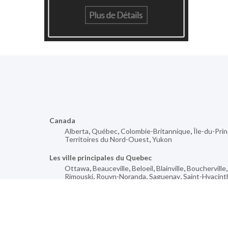
Canada
Alberta
,
Québec
,
Colombie-Britannique
,
Île-du-Pri
Territoires du Nord-Ouest
,
Yukon
Les ville principales du Quebec
Ottawa
,
Beauceville
,
Beloeil
,
Blainville
,
Boucherville
Rimouski
,
Rouyn-Noranda
,
Saguenay
,
Saint-Hyacint
Plus de villes pour
Warren
,
Haverlock
,
Belle River
,
Lac-Saguay
,
Sainte-
Van Anda
,
Turtleford
,
Canmore
,
Notre-Dame-Du-La