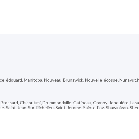
nce-édouard
,
Manitoba
,
Nouveau-Brunswick
,
Nouvelle-écosse
,
Nunavut.
,
Brossard
,
Chicoutimi
,
Drummondville
,
Gatineau
,
Granby
,
Jonquière
,
Lasa
he
,
Saint-Jean-Sur-Richelieu
,
Saint-Jerome
,
Sainte-Foy
,
Shawinigan
,
Sher
Marie-De-Blandford
,
South Brampton
,
Hairy Hill
,
La Reine
,
Don Valley Vill
us
,
Alliance
,
Batiscan
,
Lac-Au-Saumon
,
Cartwright
,
Canterbury
,
,
Saint-I