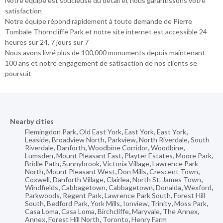
Notre équipe est soucieuse du détail et nous garantissons votre
satisfaction
Notre équipe répond rapidement à toute demande de Pierre
Tombale Thorncliffe Park et notre site internet est accessible 24
heures sur 24, 7 jours sur 7
Nous avons livré plus de 100,000 monuments depuis maintenant
100 ans et notre engagement de satisaction de nos clients se
poursuit
Nearby cities
Flemingdon Park
,
Old East York
,
East York
,
East York
,
Leaside
,
Broadview North
,
Parkview
,
North Riverdale
,
South
Riverdale
,
Danforth
,
Woodbine Corridor
,
Woodbine
,
Lumsden
,
Mount Pleasant East
,
Playter Estates
,
Moore Park
,
Bridle Path
,
Sunnybrook
,
Victoria Village
,
Lawrence Park
North
,
Mount Pleasant West
,
Don Mills
,
Crescent Town
,
Coxwell
,
Danforth Village
,
Clairlea
,
North St. James Town
,
Windfields
,
Cabbagetown
,
Cabbagetown
,
Donalda
,
Wexford
,
Parkwoods
,
Regent Park
,
Lawrence Park South
,
Forest Hill
South
,
Bedford Park
,
York Mills
,
Ionview
,
Trinity
,
Moss Park
,
Casa Loma
,
Casa Loma
,
Birchcliffe
,
Maryvale
,
The Annex
,
Annex
,
Forest Hill North
,
Toronto
,
Henry Farm