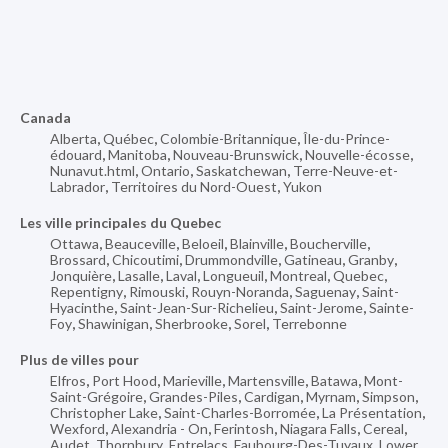
Canada
Alberta
,
Québec
,
Colombie-Britannique
,
Île-du-Prince-
édouard
,
Manitoba
,
Nouveau-Brunswick
,
Nouvelle-écosse
,
Nunavut.html
,
Ontario
,
Saskatchewan
,
Terre-Neuve-et-
Labrador
,
Territoires du Nord-Ouest
,
Yukon
Les ville principales du Quebec
Ottawa
,
Beauceville
,
Beloeil
,
Blainville
,
Boucherville
,
Brossard
,
Chicoutimi
,
Drummondville
,
Gatineau
,
Granby
,
Jonquière
,
Lasalle
,
Laval
,
Longueuil
,
Montreal
,
Quebec
,
Repentigny
,
Rimouski
,
Rouyn-Noranda
,
Saguenay
,
Saint-
Hyacinthe
,
Saint-Jean-Sur-Richelieu
,
Saint-Jerome
,
Sainte-
Foy
,
Shawinigan
,
Sherbrooke
,
Sorel
,
Terrebonne
Plus de villes pour
Elfros
,
Port Hood
,
Marieville
,
Martensville
,
Batawa
,
Mont-
Saint-Grégoire
,
Grandes-Piles
,
Cardigan
,
Myrnam
,
Simpson
,
Christopher Lake
,
Saint-Charles-Borromée
,
La Présentation
,
Wexford
,
Alexandria - On
,
Ferintosh
,
Niagara Falls
,
Cereal
,
Audet
,
Thornbury
,
Entrelacs
,
Faubourg-Des-Tuyaux
,
Lower