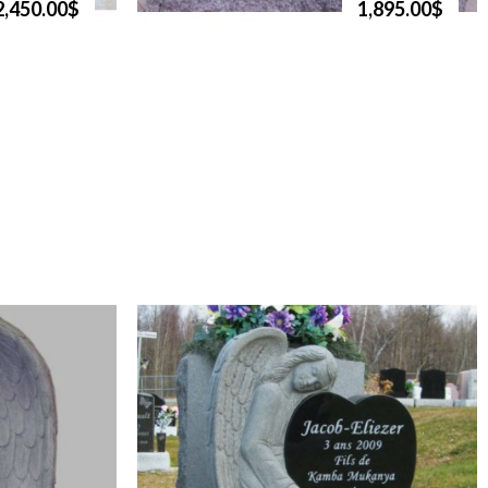
2,450.00$
1,895.00$