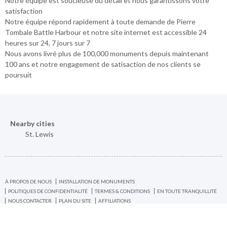
Notre équipe est soucieuse du détail et nous garantissons votre
satisfaction
Notre équipe répond rapidement à toute demande de Pierre
Tombale Battle Harbour et notre site internet est accessible 24
heures sur 24, 7 jours sur 7
Nous avons livré plus de 100,000 monuments depuis maintenant
100 ans et notre engagement de satisaction de nos clients se
poursuit
Nearby cities
St. Lewis
À PROPOS DE NOUS
INSTALLATION DE MONUMENTS
POLITIQUES DE CONFIDENTIALITÉ
TERMES & CONDITIONS
EN TOUTE TRANQUILLITÉ
NOUS CONTACTER
PLAN DU SITE
AFFILIATIONS