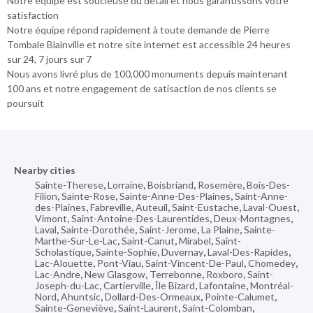
Notre équipe est soucieuse du détail et nous garantissons votre
satisfaction
Notre équipe répond rapidement à toute demande de Pierre
Tombale Blainville et notre site internet est accessible 24 heures
sur 24, 7 jours sur 7
Nous avons livré plus de 100,000 monuments depuis maintenant
100 ans et notre engagement de satisaction de nos clients se
poursuit
Nearby cities
Sainte-Therese
,
Lorraine
,
Boisbriand
,
Rosemère
,
Bois-Des-
Filion
,
Sainte-Rose
,
Sainte-Anne-Des-Plaines
,
Saint-Anne-
des-Plaines
,
Fabreville
,
Auteuil
,
Saint-Eustache
,
Laval-Ouest
,
Vimont
,
Saint-Antoine-Des-Laurentides
,
Deux-Montagnes
,
Laval
,
Sainte-Dorothée
,
Saint-Jerome
,
La Plaine
,
Sainte-
Marthe-Sur-Le-Lac
,
Saint-Canut
,
Mirabel
,
Saint-
Scholastique
,
Sainte-Sophie
,
Duvernay
,
Laval-Des-Rapides
,
Lac-Alouette
,
Pont-Viau
,
Saint-Vincent-De-Paul
,
Chomedey
,
Lac-Andre
,
New Glasgow
,
Terrebonne
,
Roxboro
,
Saint-
Joseph-du-Lac
,
Cartierville
,
Île Bizard
,
Lafontaine
,
Montréal-
Nord
,
Ahuntsic
,
Dollard-Des-Ormeaux
,
Pointe-Calumet
,
Sainte-Geneviève
,
Saint-Laurent
,
Saint-Colomban
,