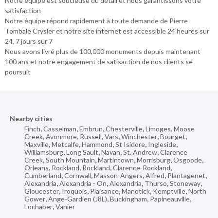
Notre équipe est soucieuse du détail et nous garantissons votre
satisfaction
Notre équipe répond rapidement à toute demande de Pierre
Tombale Crysler et notre site internet est accessible 24 heures sur
24, 7 jours sur 7
Nous avons livré plus de 100,000 monuments depuis maintenant
100 ans et notre engagement de satisaction de nos clients se
poursuit
Nearby cities
Finch
,
Casselman
,
Embrun
,
Chesterville
,
Limoges
,
Moose
Creek
,
Avonmore
,
Russell
,
Vars
,
Winchester
,
Bourget
,
Maxville
,
Metcalfe
,
Hammond
,
St Isidore
,
Ingleside
,
Williamsburg
,
Long Sault
,
Navan
,
St. Andrew
,
Clarence
Creek
,
South Mountain
,
Martintown
,
Morrisburg
,
Osgoode
,
Orleans
,
Rockland
,
Rockland
,
Clarence-Rockland
,
Cumberland
,
Cornwall
,
Masson-Angers
,
Alfred
,
Plantagenet
,
Alexandria
,
Alexandria - On
,
Alexandria
,
Thurso
,
Stoneway
,
Gloucester
,
Iroquois
,
Plaisance
,
Manotick
,
Kemptville
,
North
Gower
,
Ange-Gardien (J8L)
,
Buckingham
,
Papineauville
,
Lochaber
,
Vanier