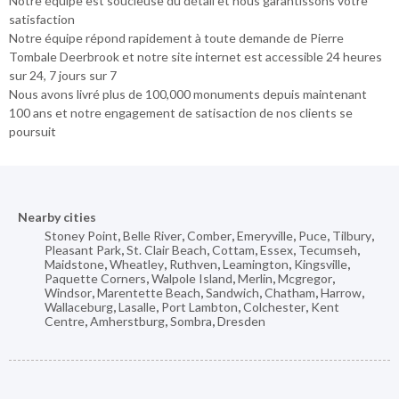
Notre équipe est soucieuse du détail et nous garantissons votre
satisfaction
Notre équipe répond rapidement à toute demande de Pierre
Tombale Deerbrook et notre site internet est accessible 24 heures
sur 24, 7 jours sur 7
Nous avons livré plus de 100,000 monuments depuis maintenant
100 ans et notre engagement de satisaction de nos clients se
poursuit
Nearby cities
Stoney Point
,
Belle River
,
Comber
,
Emeryville
,
Puce
,
Tilbury
,
Pleasant Park
,
St. Clair Beach
,
Cottam
,
Essex
,
Tecumseh
,
Maidstone
,
Wheatley
,
Ruthven
,
Leamington
,
Kingsville
,
Paquette Corners
,
Walpole Island
,
Merlin
,
Mcgregor
,
Windsor
,
Marentette Beach
,
Sandwich
,
Chatham
,
Harrow
,
Wallaceburg
,
Lasalle
,
Port Lambton
,
Colchester
,
Kent
Centre
,
Amherstburg
,
Sombra
,
Dresden