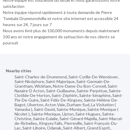
Notre équipe est soucieuse du détail et nous garantissons votre
satisfaction
Notre équipe répond rapidement à toute demande de Pierre
Tombale Drummondville et notre site internet est accessible 24
heures sur 24, 7 jours sur 7
Nous avons livré plus de 100,000 monuments depuis maintenant
100 ans et notre engagement de satisaction de nos clients se
poursuit
Nearby cities
Saint-Charles-de-Drummond
,
Saint-Cyrille-De-Wendover
,
Saint-Nicéphore
,
Saint-Majorique
,
Saint-Germain-De-
Grantham
,
Wickham
,
Notre-Dame-Du-Bon-Conseil
,
Saint-
Nazaire-D Acton
,
Saint-Guillaume
,
Sainte-Perpétue
,
Sainte-
Clotilde-De-Horton
,
Saint-Zéphirin
,
Sainte-Séraphine
,
Saint-
Pie-De-Guire
,
Saint-Félix-De-Kingsey
,
Sainte-Hélène-De-
Bagot
,
Ulverton
,
Acton Vale
,
Durham-Sud
,
La Visitation (
Yamaska )
,
Saint-David
,
Sainte-Monique
,
Sainte-Monique (
Nicolet )
,
Sainte-Monique
,
Upton
,
Saint-Hugues
,
Sainte-
Christine
,
Sainte-Eulalie
,
Saint-Gérard-Majella
,
Saint-Marcel-
de-Richelieu
,
Kingsey Falls
,
Pierreville
,
Saint-François-Du-
Lac
,
Saint-Liboire
,
Odanak
,
Saint-Albert
,
Grand Esprit
,