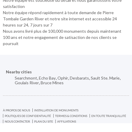
Notre équipe est soucieuse du détail et nous garantissons votre
satisfaction
Notre équipe répond rapidement à toute demande de Pierre
Tombale Garden River et notre site internet est accessible 24
heures sur 24, 7 jours sur 7
Nous avons livré plus de 100,000 monuments depuis maintenant
100 ans et notre engagement de satisaction de nos clients se
poursuit
Nearby cities
Searchmont
,
Echo Bay
,
Ophir
,
Desbarats
,
Sault Ste. Marie
,
Goulais River
,
Bruce Mines
À PROPOS DE NOUS
INSTALLATION DE MONUMENTS
POLITIQUES DE CONFIDENTIALITÉ
TERMES & CONDITIONS
EN TOUTE TRANQUILLITÉ
NOUS CONTACTER
PLAN DU SITE
AFFILIATIONS