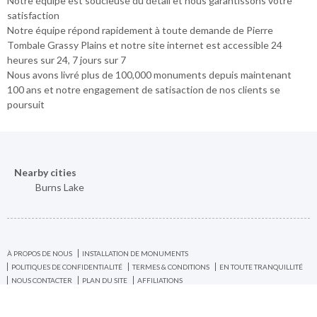
Notre équipe est soucieuse du détail et nous garantissons votre
satisfaction
Notre équipe répond rapidement à toute demande de Pierre
Tombale Grassy Plains et notre site internet est accessible 24
heures sur 24, 7 jours sur 7
Nous avons livré plus de 100,000 monuments depuis maintenant
100 ans et notre engagement de satisaction de nos clients se
poursuit
Nearby cities
Burns Lake
À PROPOS DE NOUS
INSTALLATION DE MONUMENTS
POLITIQUES DE CONFIDENTIALITÉ
TERMES & CONDITIONS
EN TOUTE TRANQUILLITÉ
NOUS CONTACTER
PLAN DU SITE
AFFILIATIONS