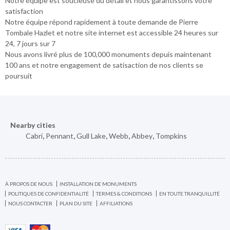
Notre équipe est soucieuse du détail et nous garantissons votre
satisfaction
Notre équipe répond rapidement à toute demande de Pierre
Tombale Hazlet et notre site internet est accessible 24 heures sur
24, 7 jours sur 7
Nous avons livré plus de 100,000 monuments depuis maintenant
100 ans et notre engagement de satisaction de nos clients se
poursuit
Nearby cities
Cabri
,
Pennant
,
Gull Lake
,
Webb
,
Abbey
,
Tompkins
À PROPOS DE NOUS
INSTALLATION DE MONUMENTS
POLITIQUES DE CONFIDENTIALITÉ
TERMES & CONDITIONS
EN TOUTE TRANQUILLITÉ
NOUS CONTACTER
PLAN DU SITE
AFFILIATIONS