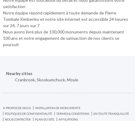
Notre équipe est soucieuse du détail et nous garantissons votre
satisfaction
Notre équipe répond rapidement à toute demande de Pierre
Tombale Kimberley et notre site internet est accessible 24 heures
sur 24, 7 jours sur 7
Nous avons livré plus de 100,000 monuments depuis maintenant
100 ans et notre engagement de satisaction de nos clients se
poursuit
Nearby cities
Cranbrook
,
Skookumchuck
,
Moyie
À PROPOS DE NOUS
INSTALLATION DE MONUMENTS
POLITIQUES DE CONFIDENTIALITÉ
TERMES & CONDITIONS
EN TOUTE TRANQUILLITÉ
NOUS CONTACTER
PLAN DU SITE
AFFILIATIONS