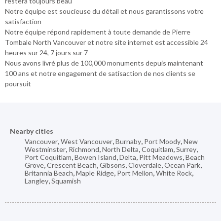
restera toujours beau
Notre équipe est soucieuse du détail et nous garantissons votre
satisfaction
Notre équipe répond rapidement à toute demande de Pierre
Tombale North Vancouver et notre site internet est accessible 24
heures sur 24, 7 jours sur 7
Nous avons livré plus de 100,000 monuments depuis maintenant
100 ans et notre engagement de satisaction de nos clients se
poursuit
Nearby cities
Vancouver
,
West Vancouver
,
Burnaby
,
Port Moody
,
New
Westminster
,
Richmond
,
North Delta
,
Coquitlam
,
Surrey
,
Port Coquitlam
,
Bowen Island
,
Delta
,
Pitt Meadows
,
Beach
Grove
,
Crescent Beach
,
Gibsons
,
Cloverdale
,
Ocean Park
,
Britannia Beach
,
Maple Ridge
,
Port Mellon
,
White Rock
,
Langley
,
Squamish