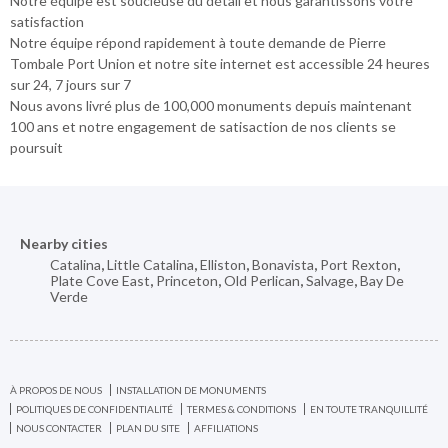
Notre équipe est soucieuse du détail et nous garantissons votre
satisfaction
Notre équipe répond rapidement à toute demande de Pierre
Tombale Port Union et notre site internet est accessible 24 heures
sur 24, 7 jours sur 7
Nous avons livré plus de 100,000 monuments depuis maintenant
100 ans et notre engagement de satisaction de nos clients se
poursuit
Nearby cities
Catalina
,
Little Catalina
,
Elliston
,
Bonavista
,
Port Rexton
,
Plate Cove East
,
Princeton
,
Old Perlican
,
Salvage
,
Bay De
Verde
À PROPOS DE NOUS
INSTALLATION DE MONUMENTS
POLITIQUES DE CONFIDENTIALITÉ
TERMES & CONDITIONS
EN TOUTE TRANQUILLITÉ
NOUS CONTACTER
PLAN DU SITE
AFFILIATIONS