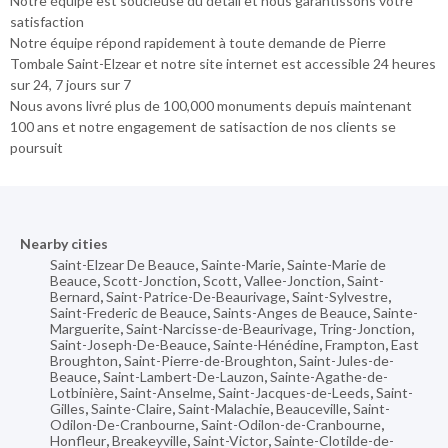
Notre équipe est soucieuse du détail et nous garantissons votre
satisfaction
Notre équipe répond rapidement à toute demande de Pierre
Tombale Saint-Elzear et notre site internet est accessible 24 heures
sur 24, 7 jours sur 7
Nous avons livré plus de 100,000 monuments depuis maintenant
100 ans et notre engagement de satisaction de nos clients se
poursuit
Nearby cities
Saint-Elzear De Beauce
,
Sainte-Marie
,
Sainte-Marie de
Beauce
,
Scott-Jonction
,
Scott
,
Vallee-Jonction
,
Saint-
Bernard
,
Saint-Patrice-De-Beaurivage
,
Saint-Sylvestre
,
Saint-Frederic de Beauce
,
Saints-Anges de Beauce
,
Sainte-
Marguerite
,
Saint-Narcisse-de-Beaurivage
,
Tring-Jonction
,
Saint-Joseph-De-Beauce
,
Sainte-Hénédine
,
Frampton
,
East
Broughton
,
Saint-Pierre-de-Broughton
,
Saint-Jules-de-
Beauce
,
Saint-Lambert-De-Lauzon
,
Sainte-Agathe-de-
Lotbinière
,
Saint-Anselme
,
Saint-Jacques-de-Leeds
,
Saint-
Gilles
,
Sainte-Claire
,
Saint-Malachie
,
Beauceville
,
Saint-
Odilon-De-Cranbourne
,
Saint-Odilon-de-Cranbourne
,
Honfleur
,
Breakeyville
,
Saint-Victor
,
Sainte-Clotilde-de-