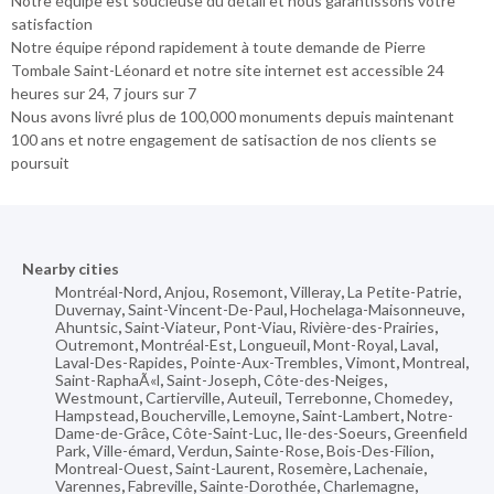
Notre équipe est soucieuse du détail et nous garantissons votre
satisfaction
Notre équipe répond rapidement à toute demande de Pierre
Tombale Saint-Léonard et notre site internet est accessible 24
heures sur 24, 7 jours sur 7
Nous avons livré plus de 100,000 monuments depuis maintenant
100 ans et notre engagement de satisaction de nos clients se
poursuit
Nearby cities
Montréal-Nord
,
Anjou
,
Rosemont
,
Villeray
,
La Petite-Patrie
,
Duvernay
,
Saint-Vincent-De-Paul
,
Hochelaga-Maisonneuve
,
Ahuntsic
,
Saint-Viateur
,
Pont-Viau
,
Rivière-des-Prairies
,
Outremont
,
Montréal-Est
,
Longueuil
,
Mont-Royal
,
Laval
,
Laval-Des-Rapides
,
Pointe-Aux-Trembles
,
Vimont
,
Montreal
,
Saint-RaphaÃ«l
,
Saint-Joseph
,
Côte-des-Neiges
,
Westmount
,
Cartierville
,
Auteuil
,
Terrebonne
,
Chomedey
,
Hampstead
,
Boucherville
,
Lemoyne
,
Saint-Lambert
,
Notre-
Dame-de-Grâce
,
Côte-Saint-Luc
,
Ile-des-Soeurs
,
Greenfield
Park
,
Ville-émard
,
Verdun
,
Sainte-Rose
,
Bois-Des-Filion
,
Montreal-Ouest
,
Saint-Laurent
,
Rosemère
,
Lachenaie
,
Varennes
,
Fabreville
,
Sainte-Dorothée
,
Charlemagne
,