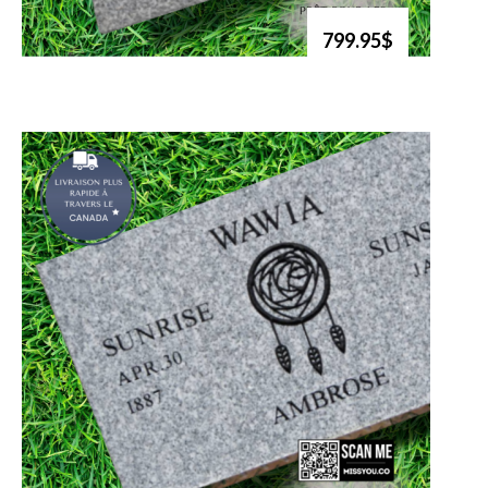
799.95$