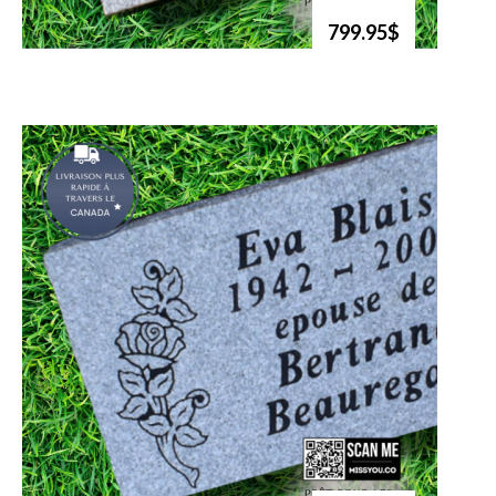
799.95$