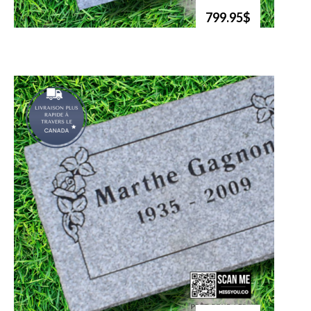
799.95$