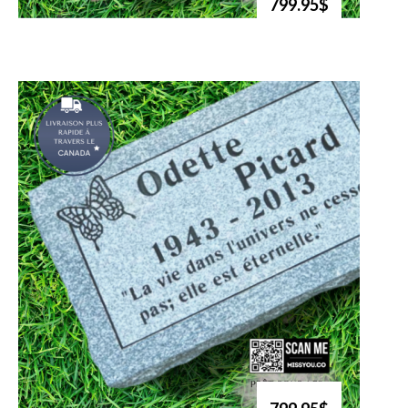
799.95$