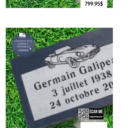
799.95$