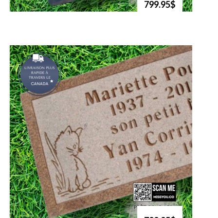
799.95$