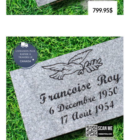
799.95$