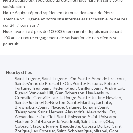
Notre équipe est soucieuse du détail et nous garantissons votre
satisfaction
Notre équipe répond rapidement à toute demande de Pierre
Tombale St-Eugène et notre site internet est accessible 24 heures
sur 24, 7 jours sur 7
Nous avons livré plus de 100,000 monuments depuis maintenant
100 ans et notre engagement de satisaction de nos clients se
poursuit
Nearby cities
Saint-Eugene
,
Saint-Eugene - On
,
Sainte-Anne de Prescott
,
Sainte-Anne de Prescott - On
,
Pointe- Fortune
,
Pointe-
Fortune
,
Très-Saint-Rédempteur
,
Carillon
,
Saint-André-Est
,
Rigaud
,
Vankleek Hill
,
Glen Robertson
,
Hawkesbury
,
Grenville
,
Grenville -sur-la-Rouge
,
Sainte-Justine Newton
,
Sainte-Justine-De-Newton
,
Sainte-Marthe
,
Lachute
,
Brownsburg
,
Saint-Placide
,
Calumet
,
Lorignal
,
Saint-
Telesphore
,
Saint-Hermas
,
Alexandria
,
Alexandria - On
,
Alexandria
,
Saint-Clet
,
Saint-Polycarpe
,
Saint-Polycarpe
,
Hudson
,
Saint-Lazare-de-Vaudreuil
,
Saint-Lazare
,
Oka
,
Coteau-Station
,
Rivière-Beaudette
,
Coteau-Du-Lac
,
Saint-
Zotique
,
Les Coteaux
,
Saint-Scholastique
,
Mirabel
,
Gore
,