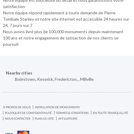
Notre équipe est soucieuse du détail et nous garantissons votre
satisfaction
Notre équipe répond rapidement à toute demande de Pierre
Tombale Stanley et notre site internet est accessible 24 heures sur
24, 7 jours sur 7
Nous avons livré plus de 100,000 monuments depuis maintenant
100 ans et notre engagement de satisaction de nos clients se
poursuit
Nearby cities
Boiestown
,
Keswick
,
Fredericton
,
,
Millville
À PROPOS DE NOUS
INSTALLATION DE MONUMENTS
POLITIQUES DE CONFIDENTIALITÉ
TERMES & CONDITIONS
EN TOUTE TRANQUILLITÉ
NOUS CONTACTER
PLAN DU SITE
AFFILIATIONS