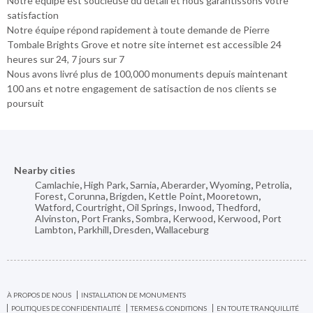
Notre équipe est soucieuse du détail et nous garantissons votre
satisfaction
Notre équipe répond rapidement à toute demande de Pierre
Tombale Brights Grove et notre site internet est accessible 24
heures sur 24, 7 jours sur 7
Nous avons livré plus de 100,000 monuments depuis maintenant
100 ans et notre engagement de satisaction de nos clients se
poursuit
Nearby cities
Camlachie
,
High Park
,
Sarnia
,
Aberarder
,
Wyoming
,
Petrolia
,
Forest
,
Corunna
,
Brigden
,
Kettle Point
,
Mooretown
,
Watford
,
Courtright
,
Oil Springs
,
Inwood
,
Thedford
,
Alvinston
,
Port Franks
,
Sombra
,
Kerwood
,
Kerwood
,
Port
Lambton
,
Parkhill
,
Dresden
,
Wallaceburg
À PROPOS DE NOUS
INSTALLATION DE MONUMENTS
POLITIQUES DE CONFIDENTIALITÉ
TERMES & CONDITIONS
EN TOUTE TRANQUILLITÉ