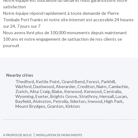
Notre équipe est soucieuse du détail et nous garantissons votre
satisfaction
Notre équipe répond rapidement à toute demande de Pierre
Tombale Port Franks et notre site internet est accessible 24 heures
sur 24, 7 jours sur 7
Nous avons livré plus de 100,000 monuments depuis maintenant
100 ans et notre engagement de satisaction de nos clients se
poursuit
Nearby cities
Thedford
,
Kettle Point
,
Grand Bend
,
Forest
,
Parkhill
,
Watford
,
Dashwood
,
Aberarder
,
Crediton
,
Nairn
,
Camlachie
,
Zurich
,
Ailsa Craig
,
Blake
,
Kerwood
,
Kerwood
,
Centralia
,
Wyoming
,
Exeter
,
Brights Grove
,
Strathroy
,
Hensall
,
Lucan
,
Bayfield
,
Alvinston
,
Petrolia
,
Ilderton
,
Inwood
,
High Park
,
Mount Brydges
,
Granton
,
Kirkton
À PROPOS DE NOUS
INSTALLATION DE MONUMENTS