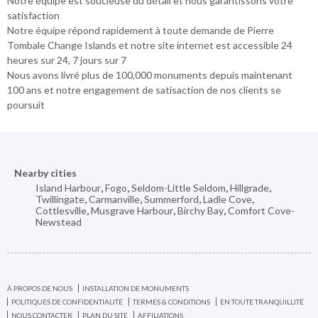
Notre équipe est soucieuse du détail et nous garantissons votre
satisfaction
Notre équipe répond rapidement à toute demande de Pierre
Tombale Change Islands et notre site internet est accessible 24
heures sur 24, 7 jours sur 7
Nous avons livré plus de 100,000 monuments depuis maintenant
100 ans et notre engagement de satisaction de nos clients se
poursuit
Nearby cities
Island Harbour
,
Fogo
,
Seldom-Little Seldom
,
Hillgrade
,
Twillingate
,
Carmanville
,
Summerford
,
Ladle Cove
,
Cottlesville
,
Musgrave Harbour
,
Birchy Bay
,
Comfort Cove-
Newstead
À PROPOS DE NOUS
INSTALLATION DE MONUMENTS
POLITIQUES DE CONFIDENTIALITÉ
TERMES & CONDITIONS
EN TOUTE TRANQUILLITÉ
NOUS CONTACTER
PLAN DU SITE
AFFILIATIONS