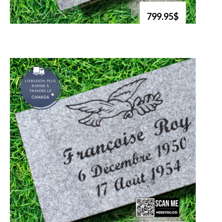
799.95$