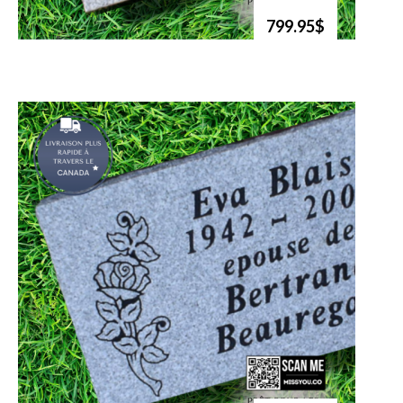
799.95$