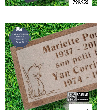
799.95$