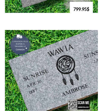
799.95$