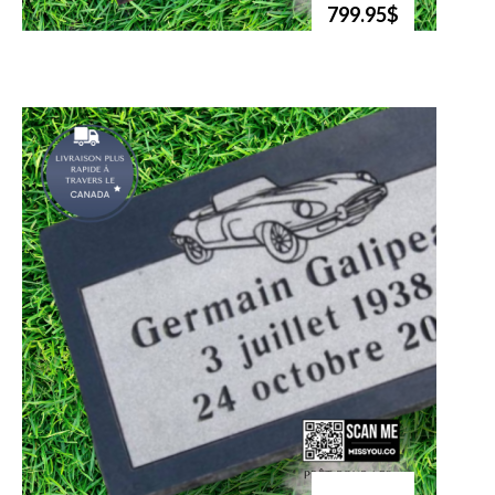
799.95$