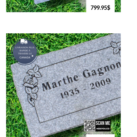
799.95$