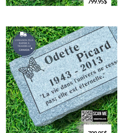
799.95$