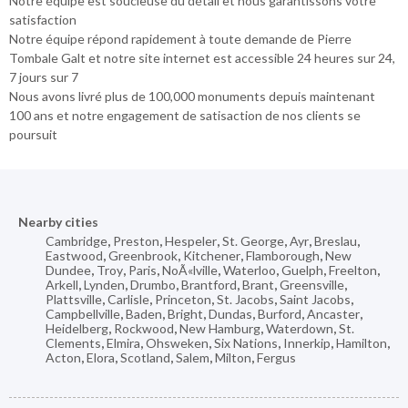
Notre équipe est soucieuse du détail et nous garantissons votre
satisfaction
Notre équipe répond rapidement à toute demande de Pierre
Tombale Galt et notre site internet est accessible 24 heures sur 24,
7 jours sur 7
Nous avons livré plus de 100,000 monuments depuis maintenant
100 ans et notre engagement de satisaction de nos clients se
poursuit
Nearby cities
Cambridge
,
Preston
,
Hespeler
,
St. George
,
Ayr
,
Breslau
,
Eastwood
,
Greenbrook
,
Kitchener
,
Flamborough
,
New
Dundee
,
Troy
,
Paris
,
NoÃ«lville
,
Waterloo
,
Guelph
,
Freelton
,
Arkell
,
Lynden
,
Drumbo
,
Brantford
,
Brant
,
Greensville
,
Plattsville
,
Carlisle
,
Princeton
,
St. Jacobs
,
Saint Jacobs
,
Campbellville
,
Baden
,
Bright
,
Dundas
,
Burford
,
Ancaster
,
Heidelberg
,
Rockwood
,
New Hamburg
,
Waterdown
,
St.
Clements
,
Elmira
,
Ohsweken
,
Six Nations
,
Innerkip
,
Hamilton
,
Acton
,
Elora
,
Scotland
,
Salem
,
Milton
,
Fergus