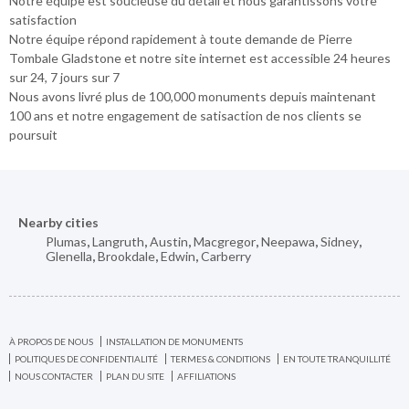
Notre équipe est soucieuse du détail et nous garantissons votre
satisfaction
Notre équipe répond rapidement à toute demande de Pierre
Tombale Gladstone et notre site internet est accessible 24 heures
sur 24, 7 jours sur 7
Nous avons livré plus de 100,000 monuments depuis maintenant
100 ans et notre engagement de satisaction de nos clients se
poursuit
Nearby cities
Plumas
,
Langruth
,
Austin
,
Macgregor
,
Neepawa
,
Sidney
,
Glenella
,
Brookdale
,
Edwin
,
Carberry
À PROPOS DE NOUS
INSTALLATION DE MONUMENTS
POLITIQUES DE CONFIDENTIALITÉ
TERMES & CONDITIONS
EN TOUTE TRANQUILLITÉ
NOUS CONTACTER
PLAN DU SITE
AFFILIATIONS