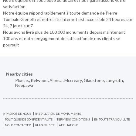
Notre équipe est soucieuse du détail et nous garantissons votre
satisfaction
Notre équipe répond rapidement à toute demande de Pierre
Tombale Glenella et notre site internet est accessible 24 heures sur
24, 7 jours sur 7
Nous avons livré plus de 100,000 monuments depuis maintenant
100 ans et notre engagement de satisaction de nos clients se
poursuit
Nearby cities
Plumas
,
Kelwood
,
Alonsa
,
Mccreary
,
Gladstone
,
Langruth
,
Neepawa
À PROPOS DE NOUS
INSTALLATION DE MONUMENTS
POLITIQUES DE CONFIDENTIALITÉ
TERMES & CONDITIONS
EN TOUTE TRANQUILLITÉ
NOUS CONTACTER
PLAN DU SITE
AFFILIATIONS