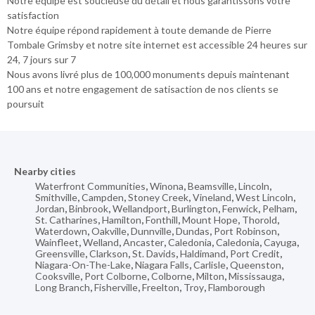
Notre équipe est soucieuse du détail et nous garantissons votre
satisfaction
Notre équipe répond rapidement à toute demande de Pierre
Tombale Grimsby et notre site internet est accessible 24 heures sur
24, 7 jours sur 7
Nous avons livré plus de 100,000 monuments depuis maintenant
100 ans et notre engagement de satisaction de nos clients se
poursuit
Nearby cities
Waterfront Communities
,
Winona
,
Beamsville
,
Lincoln
,
Smithville
,
Campden
,
Stoney Creek
,
Vineland
,
West Lincoln
,
Jordan
,
Binbrook
,
Wellandport
,
Burlington
,
Fenwick
,
Pelham
,
St. Catharines
,
Hamilton
,
Fonthill
,
Mount Hope
,
Thorold
,
Waterdown
,
Oakville
,
Dunnville
,
Dundas
,
Port Robinson
,
Wainfleet
,
Welland
,
Ancaster
,
Caledonia
,
Caledonia
,
Cayuga
,
Greensville
,
Clarkson
,
St. Davids
,
Haldimand
,
Port Credit
,
Niagara-On-The-Lake
,
Niagara Falls
,
Carlisle
,
Queenston
,
Cooksville
,
Port Colborne
,
Colborne
,
Milton
,
Mississauga
,
Long Branch
,
Fisherville
,
Freelton
,
Troy
,
Flamborough