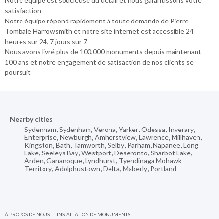
Notre équipe est soucieuse du détail et nous garantissons votre
satisfaction
Notre équipe répond rapidement à toute demande de Pierre
Tombale Harrowsmith et notre site internet est accessible 24
heures sur 24, 7 jours sur 7
Nous avons livré plus de 100,000 monuments depuis maintenant
100 ans et notre engagement de satisaction de nos clients se
poursuit
Nearby cities
Sydenham
,
Sydenham
,
Verona
,
Yarker
,
Odessa
,
Inverary
,
Enterprise
,
Newburgh
,
Amherstview
,
Lawrence
,
Millhaven
,
Kingston
,
Bath
,
Tamworth
,
Selby
,
Parham
,
Napanee
,
Long
Lake
,
Seeleys Bay
,
Westport
,
Deseronto
,
Sharbot Lake
,
Arden
,
Gananoque
,
Lyndhurst
,
Tyendinaga Mohawk
Territory
,
Adolphustown
,
Delta
,
Maberly
,
Portland
À PROPOS DE NOUS
INSTALLATION DE MONUMENTS