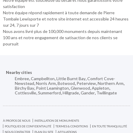
Notre équipe est soucieuse du détail et nous garantissons votre
satisfaction
Notre équipe répond rapidement à toute demande de Pierre
Tombale Lewisporte et notre site internet est accessible 24 heures
sur 24, 7 jours sur 7
Nous avons livré plus de 100,000 monuments depuis maintenant
100 ans et notre engagement de satisaction de nos clients se
poursuit
Nearby cities
Embree
,
Campbellton
,
Little Burnt Bay
,
Comfort Cove-
Newstead
,
Norris Arm
,
Botwood
,
Peterview
,
Northern Arm
,
Birchy Bay
,
Point Leamington
,
Glenwood
,
Appleton
,
Cottlesville
,
Summerford
,
Hillgrade
,
Gander
,
Twillingate
À PROPOS DE NOUS
INSTALLATION DE MONUMENTS
POLITIQUES DE CONFIDENTIALITÉ
TERMES & CONDITIONS
EN TOUTE TRANQUILLITÉ
NOUS CONTACTER
PLAN DU SITE
AFFILIATIONS