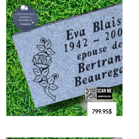
799.95$