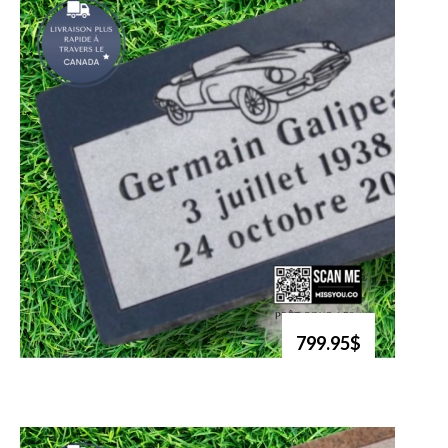
799.95$