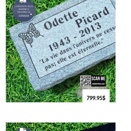
799.95$