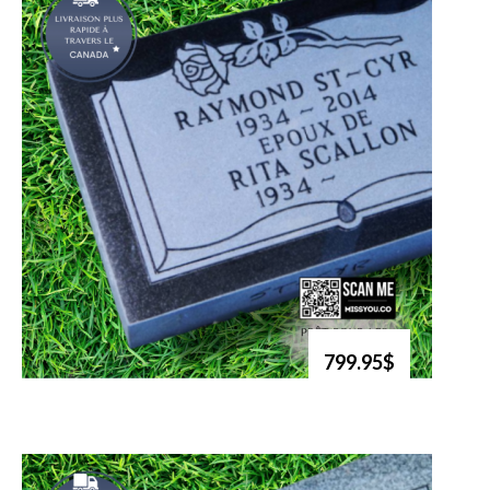
799.95$