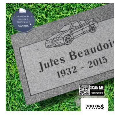
799.95$