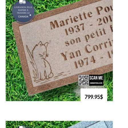
799.95$