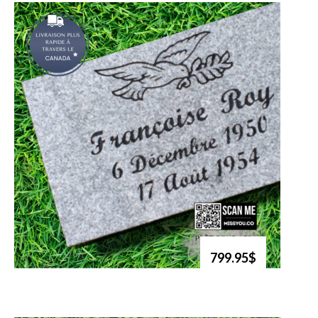
799.95$