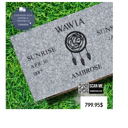
799.95$