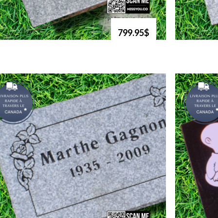
799.95$