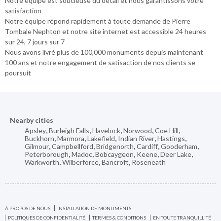
Notre équipe est soucieuse du détail et nous garantissons votre
satisfaction
Notre équipe répond rapidement à toute demande de Pierre
Tombale Nephton et notre site internet est accessible 24 heures
sur 24, 7 jours sur 7
Nous avons livré plus de 100,000 monuments depuis maintenant
100 ans et notre engagement de satisaction de nos clients se
poursuit
Nearby cities
Apsley
,
Burleigh Falls
,
Havelock
,
Norwood
,
Coe Hill
,
Buckhorn
,
Marmora
,
Lakefield
,
Indian River
,
Hastings
,
Gilmour
,
Campbellford
,
Bridgenorth
,
Cardiff
,
Gooderham
,
Peterborough
,
Madoc
,
Bobcaygeon
,
Keene
,
Deer Lake
,
Warkworth
,
Wilberforce
,
Bancroft
,
Roseneath
À PROPOS DE NOUS
INSTALLATION DE MONUMENTS
POLITIQUES DE CONFIDENTIALITÉ
TERMES & CONDITIONS
EN TOUTE TRANQUILLITÉ